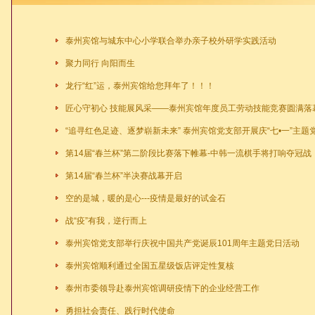
泰州宾馆与城东中心小学联合举办亲子校外研学实践活动
聚力同行 向阳而生
龙行“红”运，泰州宾馆给您拜年了！！！
匠心守初心 技能展风采——泰州宾馆年度员工劳动技能竞赛圆满落
第14届“春兰杯”第二阶段比赛落下帷幕-中韩一流棋手将打响夺冠战
第14届“春兰杯”半决赛战幕开启
空的是城，暖的是心---疫情是最好的试金石
战“疫”有我，逆行而上
泰州宾馆党支部举行庆祝中国共产党诞辰101周年主题党日活动
泰州宾馆顺利通过全国五星级饭店评定性复核
泰州市委领导赴泰州宾馆调研疫情下的企业经营工作
勇担社会责任、践行时代使命